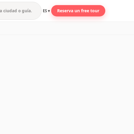
Reserva un free tour
ES ▾