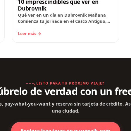
10 imprescindibles que ver en
Dubrovnik
Qué ver en un día en Dubrovnik Mañana
Comienza tu jornada en el Casco Antiguo,
un lugar declarado Patrimonio de la
Humanidad por…
Leer más →
¿LISTO PARA TU PRÓXIMO VIAJE?
brelo de verdad con un fre
s, pay-what-you-want y reserva sin tarjeta de crédito. As
una ciudad.
Explora free tours en guruwalk.com