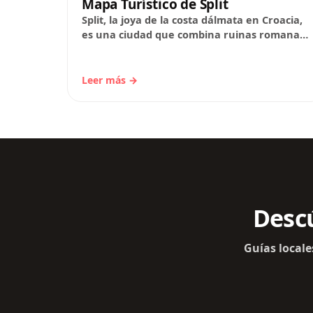
Mapa Turístico de Split
Split, la joya de la costa dálmata en Croacia,
es una ciudad que combina ruinas romanas,
playas mediterráneas y una vibrante vida…
Leer más →
Descú
Guías locale