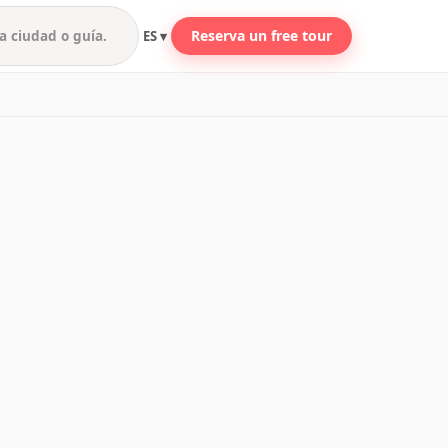
Reserva un free tour
ES ▾