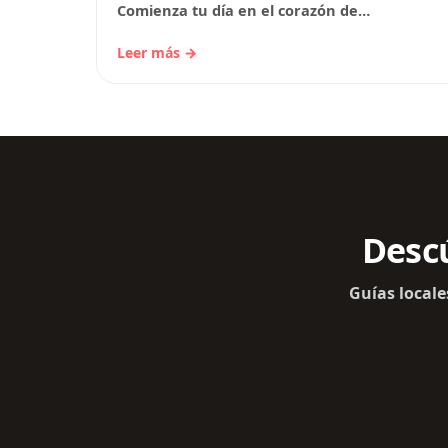
Comienza tu día en el corazón de
Estrasburgo, en la impresionante Catedral
de Estrasburgo.…
Leer más →
Descú
Guías locale