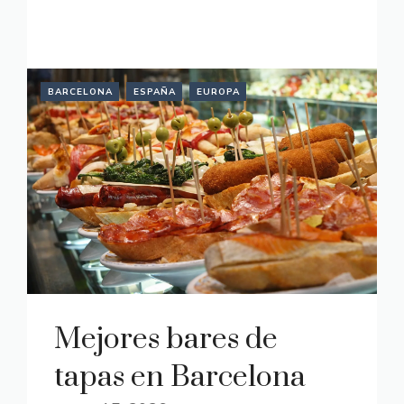
READ MORE
BARCELONA
ESPAÑA
EUROPA
Mejores bares de
tapas en Barcelona