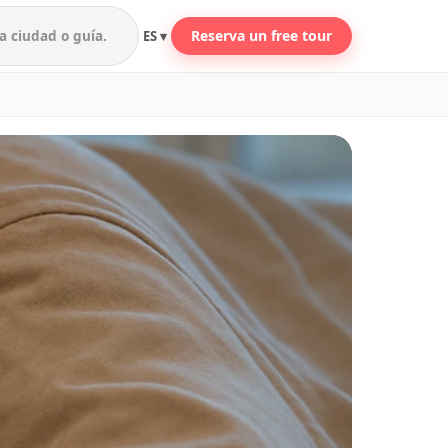
Reserva un free tour
ES ▾