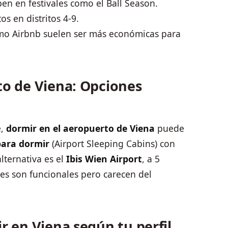
en en festivales como el Ball Season.
s en distritos 4-9.
o Airbnb suelen ser más económicas para
to de Viena: Opciones
e,
dormir en el aeropuerto de Viena
puede
para dormir
(Airport Sleeping Cabins) con
lternativa es el
Ibis Wien Airport
, a 5
nes son funcionales pero carecen del
r en Viena según tu perfil