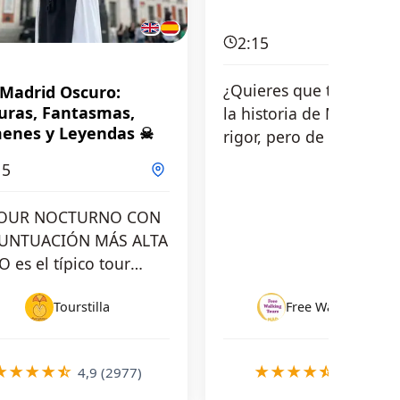
2:15
¿Quieres que te expliq
Madrid Oscuro:
uras, Fantasmas,
la historia de Madrid c
menes y Leyendas ☠
rigor, pero de una man
divertida? ¿Quieres
15
comprender …
TOUR NOCTURNO CON
PUNTUACIÓN MÁS ALTA
O es el típico tour
urno de mitos y
Tourstilla
Free Walking Tours Madrid
ndas,…
★
★
★
★
☆
★
★
★
★
☆
4,9 (2977)
4,9 (853)