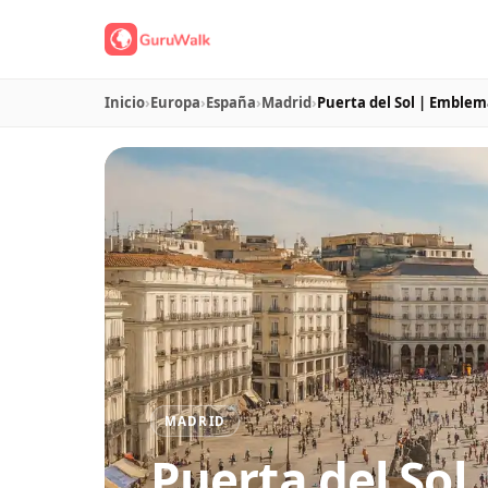
Inicio
›
Europa
›
España
›
Madrid
›
Puerta del Sol | Emblem
MADRID
Puerta del Sol