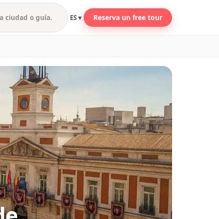
Reserva un free tour
ES ▾
de