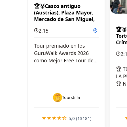
🏆🥇Casco antiguo
(Austrias), Plaza Mayor,
Mercado de San Miguel,
catedral, palacio, teatro
🏆🥇
2:15
y más
Tort
Crí
Tour premiado en los
GuruWalk Awards 2026
2:
como Mejor Free Tour del
Mundo en la categoría:
🏆 
Español Sumérgete en u…
LA 
🏆 N
noct
Tourstilla
leye
★
★
★
★
☆
5,0 (13181)