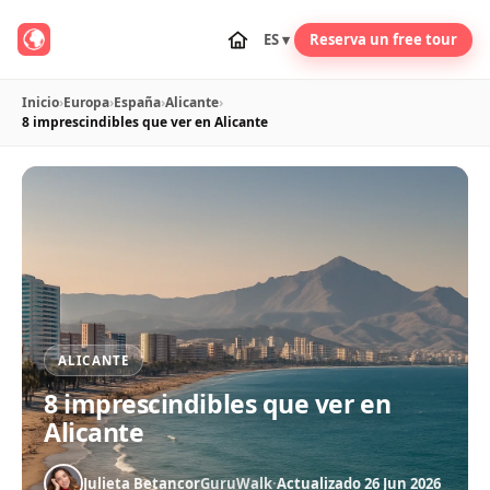
ES ▾
Reserva un free tour
Inicio
›
Europa
›
España
›
Alicante
›
8 imprescindibles que ver en Alicante
ALICANTE
8 imprescindibles que ver en
Alicante
Julieta Betancor
GuruWalk
·
Actualizado 26 Jun 2026