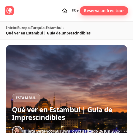
ES ▾
Reserva un free tour
Inicio
›
Europa
›
Turquía
›
Estambul
›
Qué ver en Estambul | Guía de Imprescindibles
ESTAMBUL
Qué ver en Estambul | Guía de
Imprescindibles
Julieta Betancor
GuruWalk
·
Actualizado 26 Jun 2026