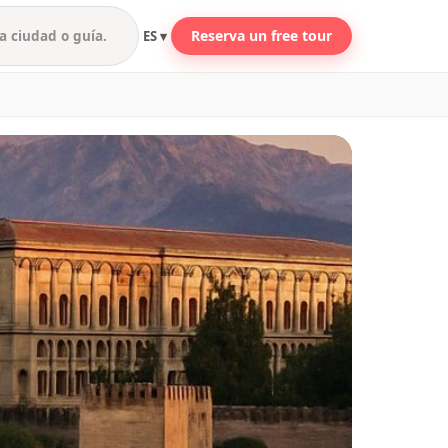
Reserva un free tour
ES ▾