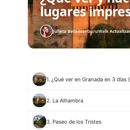
lugares impres
Julieta Betancor
GuruWalk
·
Actualiza
1. ¿Qué ver en Granada en 3 días 
2. La Alhambra
3. Paseo de los Tristes