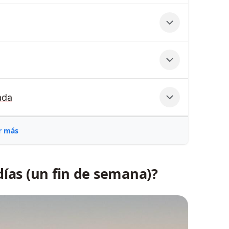
ada
r más
ías (un fin de semana)?