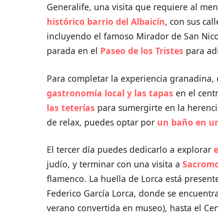
Generalife, una visita que requiere al me
histórico barrio del Albaicín
, con sus cal
incluyendo el famoso Mirador de San Nico
parada en el
P
aseo de los Tristes
para adm
Para completar la experiencia granadina,
gastronomía local y las tapas
en el centr
las teterías
para sumergirte en la herenc
de relax, puedes optar por
un baño en 
El tercer día puedes dedicarlo a explorar
e
judío, y terminar con una visita a
Sacrom
flamenco. La huella de Lorca está present
Federico García Lorca, donde se encuentra
verano convertida en museo), hasta el Cen