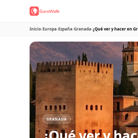
Inicio
›
Europa
›
España
›
Granada
›
¿Qué ver y hacer en Gr
GRANADA
¿Qué ver y hac