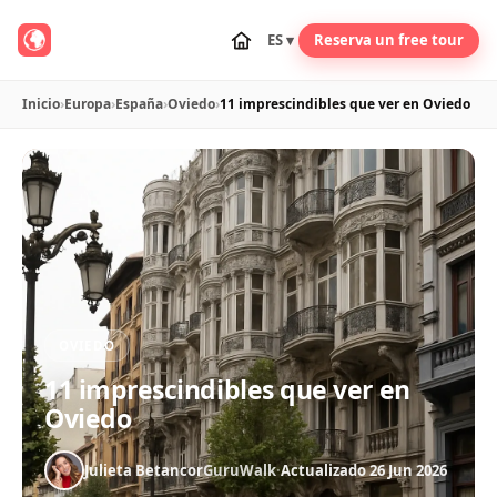
ES ▾
Reserva un free tour
Inicio
›
Europa
›
España
›
Oviedo
›
11 imprescindibles que ver en Oviedo
OVIEDO
11 imprescindibles que ver en
Oviedo
Julieta Betancor
GuruWalk
·
Actualizado 26 Jun 2026