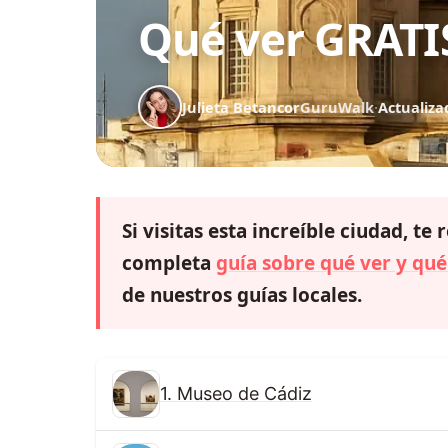
Qué ver GRATI
Julieta Betancor
GuruWalk
·
Actualiza
Si visitas esta increíble ciudad, 
completa
guía sobre qué ver y qué
de nuestros guías locales.
1. Museo de Cádiz