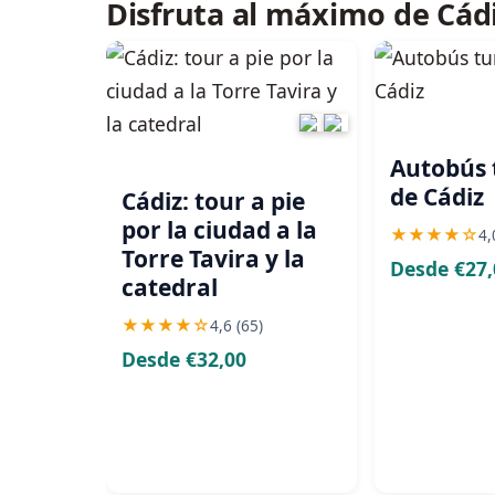
Disfruta al máximo de Cádi
Autobús t
de Cádiz
Cádiz: tour a pie
por la ciudad a la
★
★
★
★
☆
4,
Torre Tavira y la
Desde €27,
catedral
★
★
★
★
☆
4,6 (65)
Desde €32,00