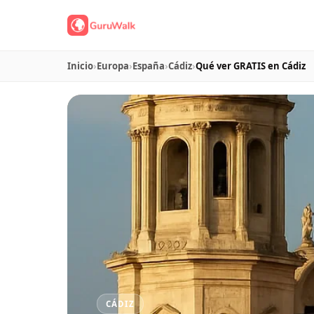
Inicio
›
Europa
›
España
›
Cádiz
›
Qué ver GRATIS en Cádiz
CÁDIZ