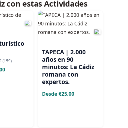
z con estas Actividades
urístico
TAPECA | 2.000
años en 90
TAPEC
0 (159)
minutos: La Cádiz
Roman
00
romana con
2.000
expertos.
histo
pies.
Desde €25,00
Desde 