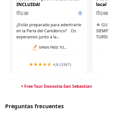
INCLUIDA!
local
2:30
2:00
¿Estás preparado para adentrarte
☆ GUIA 
en la Perla del Cantábrico? Os
SIEMPR
esperamos junto a la…
TURISMO
SPAIN FREE TOURS
★
★
★
★
☆
★
4,8 (3387)
+ Free Tour Donostia-San Sebastian
Preguntas frecuentes