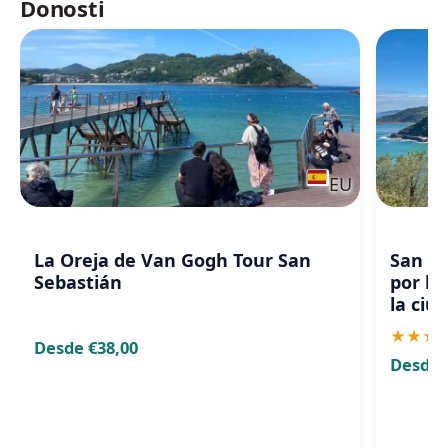
Donosti
EU
La Oreja de Van Gogh Tour San
San Se
Sebastián
por lo
la ciu
★
★
★
Desde €38,00
Desde 