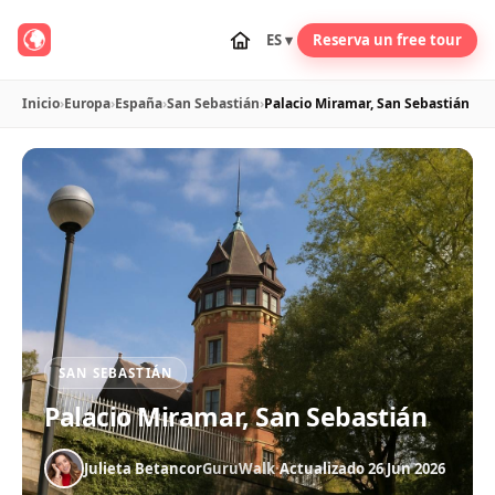
ES ▾
Reserva un free tour
Inicio
›
Europa
›
España
›
San Sebastián
›
Palacio Miramar, San Sebastián
SAN SEBASTIÁN
Palacio Miramar, San Sebastián
Julieta Betancor
GuruWalk
·
Actualizado 26 Jun 2026