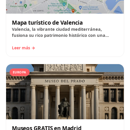
Mapa turístico de Valencia
Valencia, la vibrante ciudad mediterránea,
fusiona su rico patrimonio histórico con una
arquitectura moderna y vanguardista. Este tour a
pie te guiará…
Leer más →
EUROPA
Museos GRATIS en Madrid