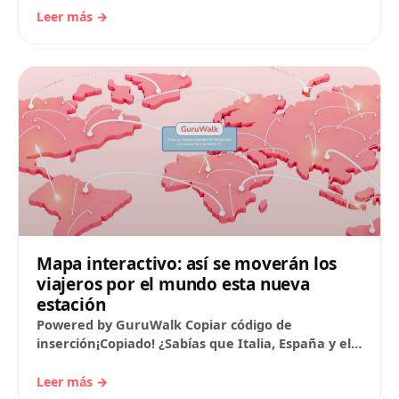
acuático…
Leer más →
Mapa interactivo: así se moverán los
viajeros por el mundo esta nueva
estación
Powered by GuruWalk Copiar código de
inserción¡Copiado! ¿Sabías que Italia, España y el
Reino Unido son los tres países más deseados por
los viajeros…
Leer más →