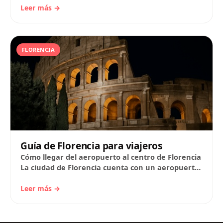
Leer más →
FLORENCIA
Guía de Florencia para viajeros
Cómo llegar del aeropuerto al centro de Florencia
La ciudad de Florencia cuenta con un aeropuerto
internacional, el Aeropuerto Amerigo Vespucci,
también…
Leer más →