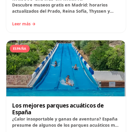
Descubre museos gratis en Madrid: horarios
actualizados del Prado, Reina Sofía, Thyssen y
Museos Estatales, museos gratis
domingo/lunes/sábado, mapas y consejos.
Leer más →
ESPAÑA
Los mejores parques acuáticos de
España
¿Calor insoportable y ganas de aventura? España
presume de algunos de los parques acuáticos más
espectaculares de Europa, desde el parque