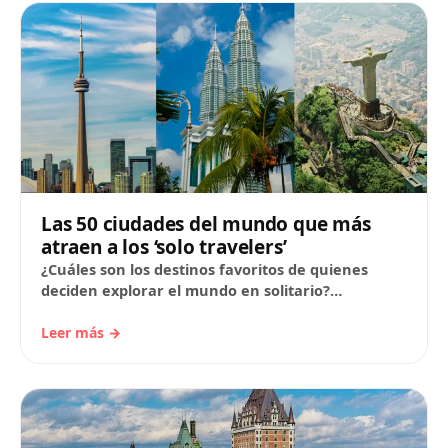
Las 50 ciudades del mundo que más
atraen a los ‘solo travelers’
¿Cuáles son los destinos favoritos de quienes
deciden explorar el mundo en solitario?
GuruWalk ha analizado las reservas hechas en su
plataforma…
Leer más →