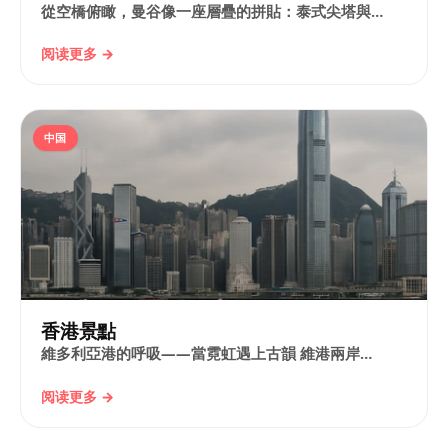
從空橋俯瞰，曼谷像一座層疊的拼貼：泰式尖塔與…
阅读更多 →
中国
香港景點
維多利亞港的呼吸——當霓虹遇上古韻 維港兩岸…
阅读更多 →