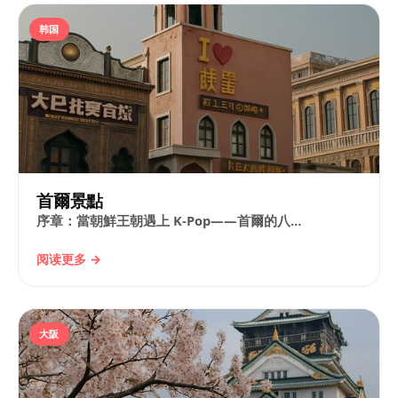
韩国
首爾景點
序章：當朝鮮王朝遇上 K‑Pop——首爾的八…
阅读更多 →
大阪