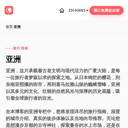
ZH-HANS ▾
预订免费徒步游
首页
›
亚洲
旅行指南
亚洲
亚洲，这片承载着古老文明与现代活力的广袤大陆，是每
一位旅行者梦寐以求的探索之地。从日本绚烂的樱花，到
东南亚熙攘的街市，再到喜马拉雅山脉的巍峨雪峰，亚洲
以其多元的文化、壮丽的自然风光与深厚的历史底蕴，吸
引着全球旅行者的目光。
在本博客的亚洲专栏中，您将发现详尽的旅行指南、深度
的城市介绍、真实的徒步体验以及当地向导推荐。无论您
是想漫步京都的古寺神社，探索曼谷的水上市场，还是在