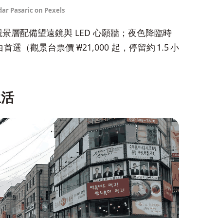
ar Pasaric on Pexels
米觀景層配備望遠鏡與 LED 心願牆；夜色降臨時
觀景台票價 ₩21,000 起，停留約 1.5 小
生活