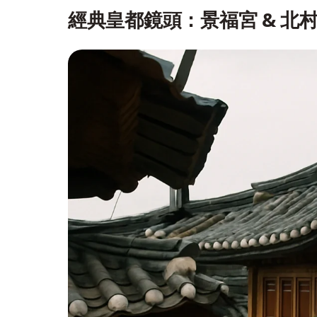
經典皇都鏡頭：景福宮 & 北