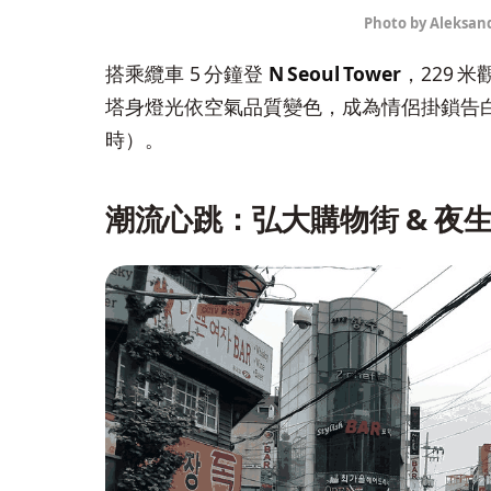
Photo by Aleksand
搭乘纜車 5 分鐘登
N Seoul Tower
，229 
塔身燈光依空氣品質變色，成為情侶掛鎖告白首選（
時）。
潮流心跳：弘大購物街 & 夜