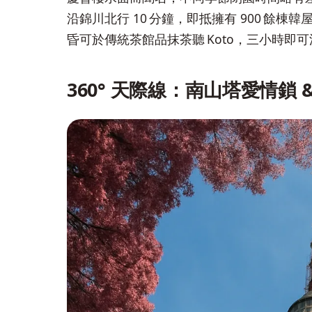
沿錦川北行 10 分鐘，即抵擁有 900 餘棟韓
昏可於傳統茶館品抹茶聽 Koto，三小時
360° 天際線：南山塔愛情鎖 