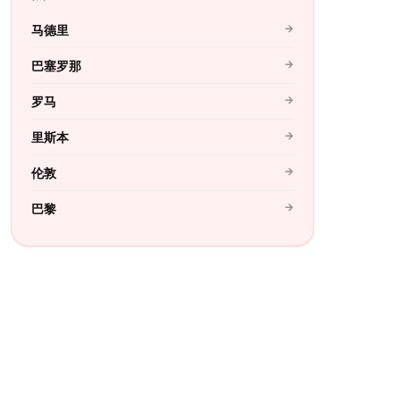
→
马德里
→
巴塞罗那
→
罗马
→
里斯本
→
伦敦
→
巴黎