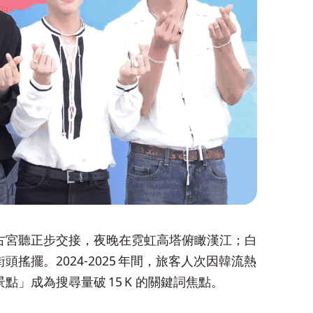
古宮聽正步交接，夜晚在霓虹高塔俯瞰漢江；白
擺。2024‑2025 年間，旅客人次因韓流熱
」成為搜尋量破 15 K 的關鍵詞焦點。