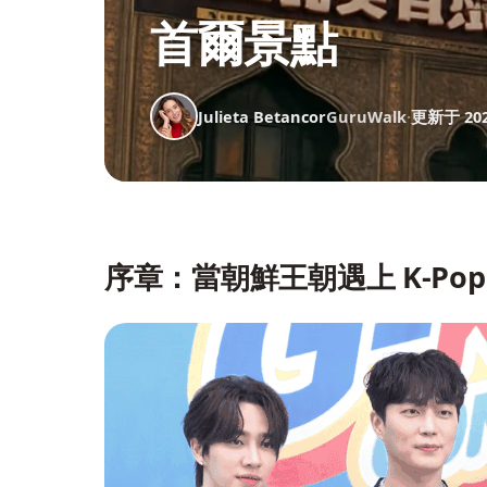
首爾景點
Julieta Betancor
GuruWalk
·
更新于 20
序章：當朝鮮王朝遇上 K‑P