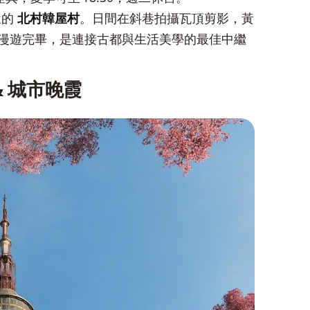
屋的
北村韓屋村
。日間在斜巷拍攝瓦頂剪影，黃
即可漫遊完畢，是連接古都與生活美學的最佳中繼
& 城市晚霞