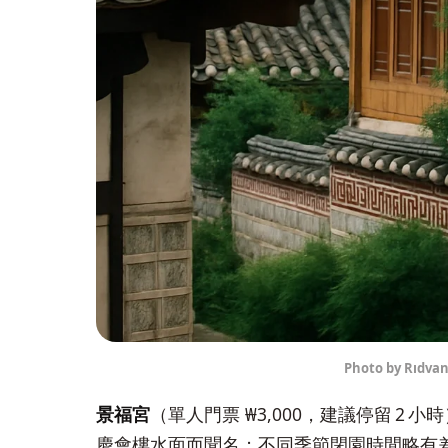
Photo by Rıdvan
景福宮
（單人門票 ₩3,000，建議停留 2 
慶會樓水面而聞名；不同季節閉園時間略有差異