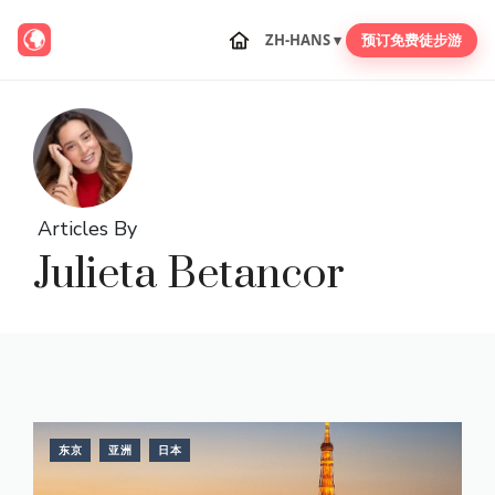
ZH-HANS ▾
预订免费徒步游
跳
至
内
容
Articles By
Julieta Betancor
东京
亚洲
日本