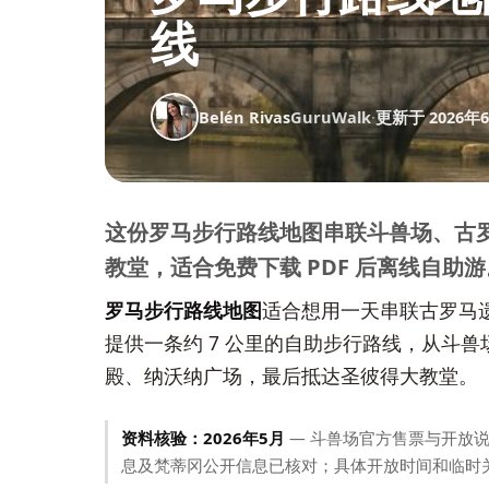
线
Belén Rivas
GuruWalk
·
更新于 2026年
这份罗马步行路线地图串联斗兽场、古
教堂，适合免费下载 PDF 后离线自助游
罗马步行路线地图
适合想用一天串联古罗马
提供一条约 7 公里的自助步行路线，从斗
殿、纳沃纳广场，最后抵达圣彼得大教堂。
资料核验：2026年5月
— 斗兽场官方售票与开放说明、
息及梵蒂冈公开信息已核对；具体开放时间和临时