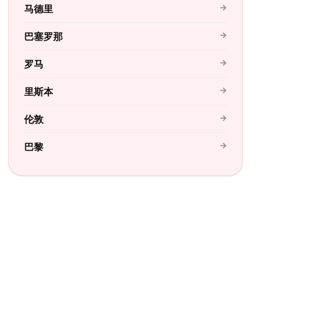
→
马德里
→
巴塞罗那
→
罗马
→
里斯本
→
伦敦
→
巴黎