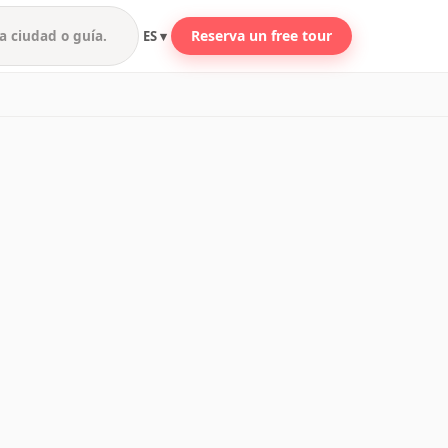
Reserva un free tour
ES ▾