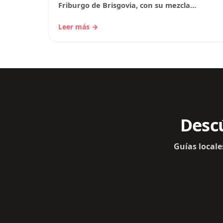
Friburgo de Brisgovia, con su mezcla
perfecta de historia y modernidad, ofrece
diversas zonas para alojarse,…
Leer más →
Descú
Guías locale