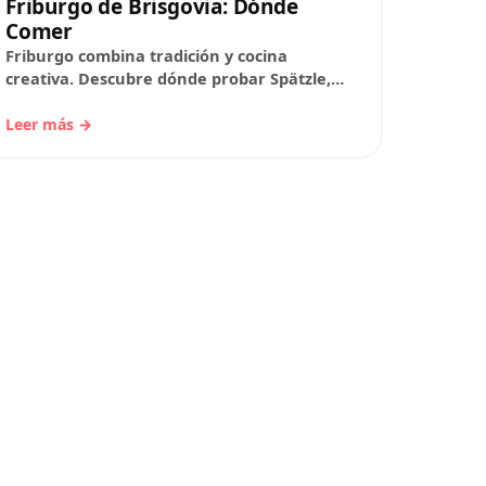
Friburgo de Brisgovia: Dónde
Comer
Friburgo combina tradición y cocina
creativa. Descubre dónde probar Spätzle,
Flammkuchen y jamón de la Selva Negra;
qué restaurantes históricos y con…
Leer más →