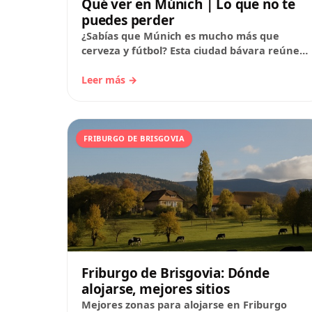
Qué ver en Múnich | Lo que no te
puedes perder
¿Sabías que Múnich es mucho más que
cerveza y fútbol? Esta ciudad bávara reúne
palacios reales, arquitectura de varias
épocas y una…
Leer más →
FRIBURGO DE BRISGOVIA
Friburgo de Brisgovia: Dónde
alojarse, mejores sitios
Mejores zonas para alojarse en Friburgo