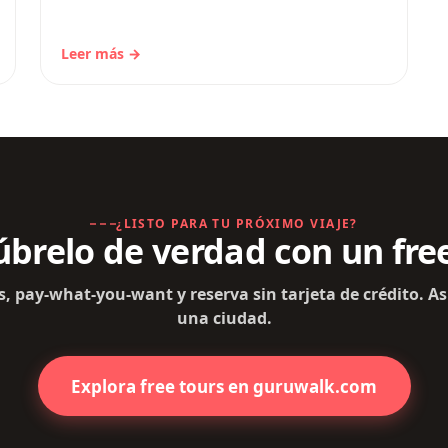
modernidad. Si planeas visitar esta
fascinante ciudad, la mejor…
Leer más →
¿LISTO PARA TU PRÓXIMO VIAJE?
brelo de verdad con un fre
s, pay-what-you-want y reserva sin tarjeta de crédito. As
una ciudad.
Explora free tours en guruwalk.com