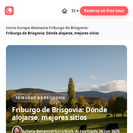
ES ▾
Reserva un free tour
Inicio
›
Europa
›
Alemania
›
Friburgo de Brisgovia
›
Friburgo de Brisgovia: Dónde alojarse, mejores sitios
FRIBURGO DE BRISGOVIA
Friburgo de Brisgovia: Dónde
alojarse, mejores sitios
Julieta Betancor
GuruWalk
·
Actualizado 26 Jun 2026