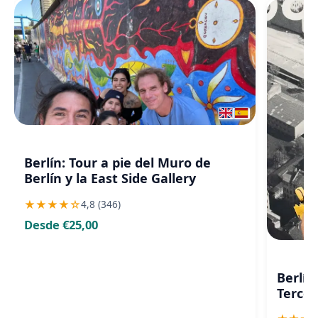
Berlín: Tour a pie del Muro de
Berlín y la East Side Gallery
★
★
★
★
☆
4,8 (346)
Desde €25,00
Berlín
Tercer