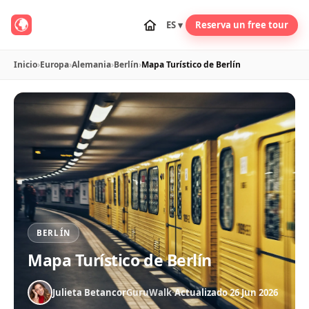
ES ▾
Reserva un free tour
Inicio
›
Europa
›
Alemania
›
Berlín
›
Mapa Turístico de Berlín
BERLÍN
Mapa Turístico de Berlín
Julieta Betancor
GuruWalk
·
Actualizado 26 Jun 2026