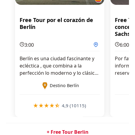
Free Tour por el corazón de
Free T
Berlín
concen
Sachse
3:00
6:00
Berlín es una ciudad fascinante y
Por favo
ecléctica , que combina a la
informac
perfección lo moderno y lo clásico.
reserva 
En …
Destino Berlín
★
★
★
★
☆
★
4,9 (10115)
+ Free Tour Berlin