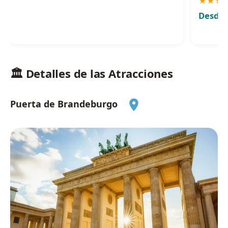
★
★
★
Desde 
🏛️ Detalles de las Atracciones
Puerta de Brandeburgo