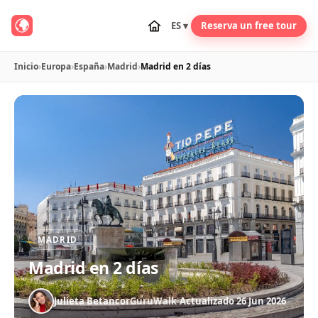
ES ▾
Reserva un free tour
Inicio
›
Europa
›
España
›
Madrid
›
Madrid en 2 días
MADRID
Madrid en 2 días
Julieta Betancor
GuruWalk
·
Actualizado 26 Jun 2026