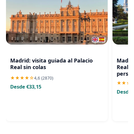
Madrid: visita guiada al Palacio
Madrid
Real sin colas
Real e
perso
★
★
★
★
☆
4,6 (2870)
★
★
★
Desde €33,15
Desde 