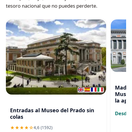
tesoro nacional que no puedes perderte.
Madrid
Museo 
la apl
Entradas al Museo del Prado sin
Desde 
colas
★
★
★
★
☆
4,6 (1592)