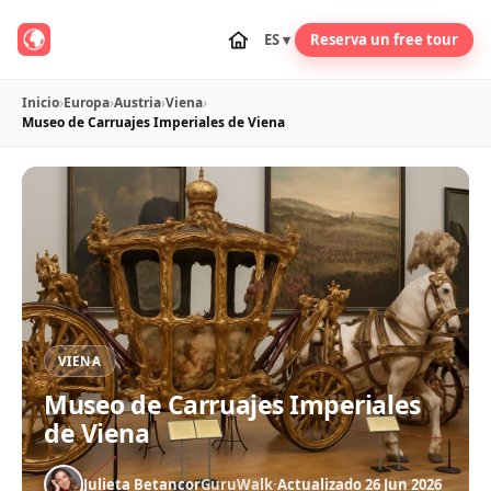
ES ▾
Reserva un free tour
Inicio
›
Europa
›
Austria
›
Viena
›
Museo de Carruajes Imperiales de Viena
VIENA
Museo de Carruajes Imperiales
de Viena
Julieta Betancor
GuruWalk
·
Actualizado 26 Jun 2026