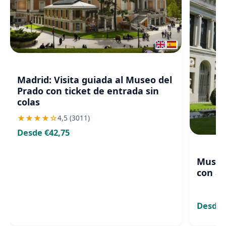
Madrid: Visita guiada al Museo del
Prado con ticket de entrada sin
colas
★
★
★
★
☆
4,5 (3011)
Desde €42,75
Museo 
con a
Desde 