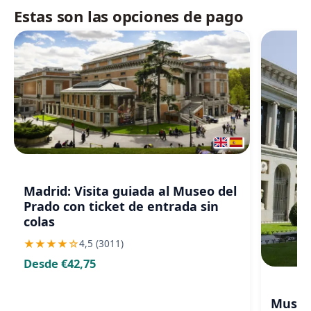
Estas son las opciones de pago
Madrid: Visita guiada al Museo del
Prado con ticket de entrada sin
colas
★
★
★
★
☆
4,5 (3011)
Desde €42,75
Museo 