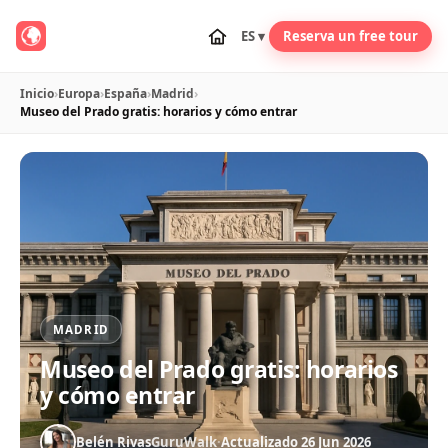
ES ▾
Reserva un free tour
Inicio
›
Europa
›
España
›
Madrid
›
Museo del Prado gratis: horarios y cómo entrar
MADRID
Museo del Prado gratis: horarios
y cómo entrar
Belén Rivas
GuruWalk
·
Actualizado 26 Jun 2026