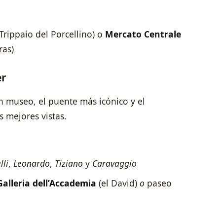
Trippaio del Porcellino) o
Mercato Centrale
ras)
er
 museo, el puente más icónico y el
s mejores vistas.
lli
,
Leonardo
,
Tiziano
y
Caravaggio
Galleria dell’Accademia
(el David)
o
paseo