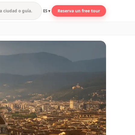
Reserva un free tour
ES ▾