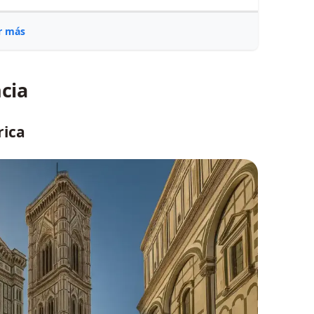
r más
ncia
rica