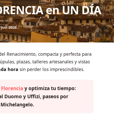
ORENCIA en UN DÍA
 Jun 2026
 del Renacimiento, compacta y perfecta para
cúpulas, plazas, talleres artesanales y vistas
ada hora
sin perder los imprescindibles.
 Florencia
y optimiza tu tiempo:
 al Duomo y Uffizi, paseos por
 Michelangelo.