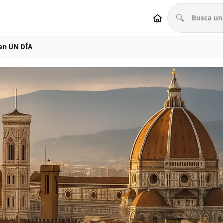
🔍
en UN DÍA