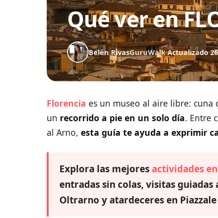
Qué ver en FL
Belén Rivas
GuruWalk
·
Actualizado 26
Florencia
es un museo al aire libre: cuna
un
recorrido a pie en un solo día
. Entre 
al Arno,
esta guía te ayuda a exprimir c
Explora las mejores
actividades en
entradas sin colas, visitas guiadas
Oltrarno y atardeceres en Piazzale